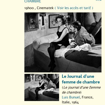
CHAMBRE
19h00 ,
Cinematek
( Voir les accès et tarif )
Le Journal d’une
femme de chambre
(
Le journal d'une femme
de chambre
)
Luis Bunuel
, France,
Italie, 1964