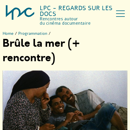
LPC - REGARDS SUR LES
DOCS
Rencontres autour
du cinéma documentaire
Home
/
Programmation
/
Brûle la mer (+
rencontre)