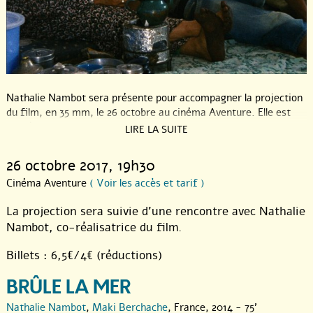
Nathalie Nambot sera présente pour accompagner la projection
du film, en 35 mm, le 26 octobre au cinéma Aventure. Elle est
co-réalisatrice de "Brûle la mer" avec Maki Berchache, qui en
LIRE LA SUITE
est également le protagoniste principal. Le film a été développé
au sein de l’Abominable, laboratoire cinématographique parisien
26 octobre 2017
, 19h30
partagé dans lequel Nathalie est impliquée.
Cinéma Aventure
( Voir les accès et tarif )
Paola Stévenne, cinéaste ayant, entre autre, réalisé Terres de
La projection sera suivie d’une rencontre avec Nathalie
confusion sera également présente pour échanger autour du
film.
Nambot, co-réalisatrice du film.
Billets : 6,5€/4€ (réductions)
BRÛLE LA MER
Nathalie Nambot
,
Maki Berchache
, France, 2014 - 75'