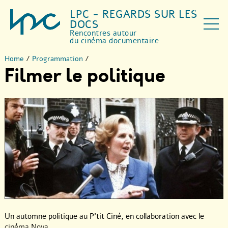
LPC - REGARDS SUR LES
DOCS
Rencontres autour
du cinéma documentaire
Home
/
Programmation
/
Filmer le politique
Un automne politique au P’tit Ciné, en collaboration avec le
cinéma Nova.