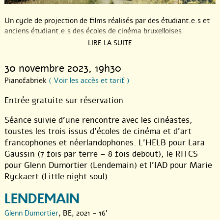
Un cycle de projection de films réalisés par des étudiant.e.s et
anciens étudiant.e.s des écoles de cinéma bruxelloises.
Programmé par Le p’tit ciné, et organisé en partenariat avec le
LIRE LA SUITE
Pianofabriek, chaque dernier jeudi du mois.
30 novembre 2023
, 19h30
Deze sessie wordt gemodereerd door een tweetalig persoon
(NL-FR) en de films zijn ondertiteld.
Pianofabriek
( Voir les accès et tarif )
En partenariat avec GC
Pianofabriek
.
Entrée gratuite sur réservation
Séance suivie d’une rencontre avec les cinéastes,
toustes les trois issus d’écoles de cinéma et d’art
francophones et néerlandophones. L’HELB pour Lara
Gaussin (7 fois par terre – 8 fois debout), le RITCS
pour Glenn Dumortier (Lendemain) et l’IAD pour Marie
Ryckaert (Little night soul).
LENDEMAIN
Glenn Dumortier
, BE, 2021 - 16'