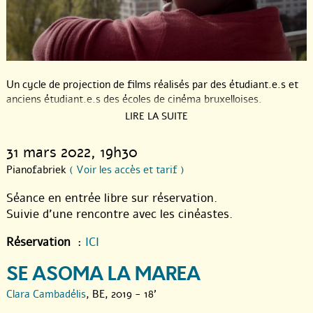
Un cycle de projection de films réalisés par des étudiant.e.s et
anciens étudiant.e.s des écoles de cinéma bruxelloises.
Programmé par Le p’tit ciné, et organisé en partenariat avec le
LIRE LA SUITE
Pianofabriek, chaque dernier jeudi du mois.
31 mars 2022
, 19h30
En entrée libre sur réservation, et en présence des cinéastes.
Pianofabriek
( Voir les accès et tarif )
Réservation :
ICI
Séance en entrée libre sur réservation.
Suivie d’une rencontre avec les cinéastes.
Réservation
:
ICI
SE ASOMA LA MAREA
Clara Cambadélis
, BE, 2019 - 18'