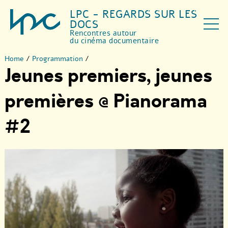
LPC - REGARDS SUR LES
DOCS
Rencontres autour
du cinéma documentaire
Home
/
Programmation
/
Jeunes premiers, jeunes
premières @ Pianorama
#2