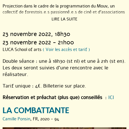
Projection dans le cadre de la programmation du Mouv, un
collectif de forestois.e.s passionné.e.s de ciné et d’associations
actives dans le domaine (dont le Festival En ville ! et le
LIRE LA SUITE
Kinograph). Projections sous forme de cinéma itinérant tous les
mois, dans différents lieux de Forest.
23 novembre 2022
, 18h30
En partenariat avec le Mois du doc.
23 novembre 2022 - 21h00
LUCA School of arts
( Voir les accès et tarif )
Double séance : une à 18h30 (st nl) et une à 21h (st en).
Les deux seront suivies d’une rencontre avec le
réalisateur.
Tarif unique : 4€. Billeterie sur place.
Réservation et préachat (plus que) conseillés
:
ICI
LA COMBATTANTE
Camille Ponsin
, FR, 2020 - 94