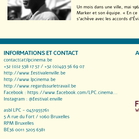
Un mois dans une ville, mai 196
Marker et son équipe. « En ce 
s’achève avec les accords d’Évia
INFORMATIONS ET CONTACT
A
contact(at)lpcinema.be
+32 (0)2 538 17 57 / +32 (0)493 56 69 07
http://www.festivalenville.be
http://www.lpcinema.be
http://www.regardssurletravail.be
Facebook :
https://www.facebook.com/LPC.cinema...
Instagram :
@festival.enville
asbl LPC - 0451955761
5 A rue du Fort / 1060 Bruxelles
RPM Bruxelles
BE36 0011 3205 6381