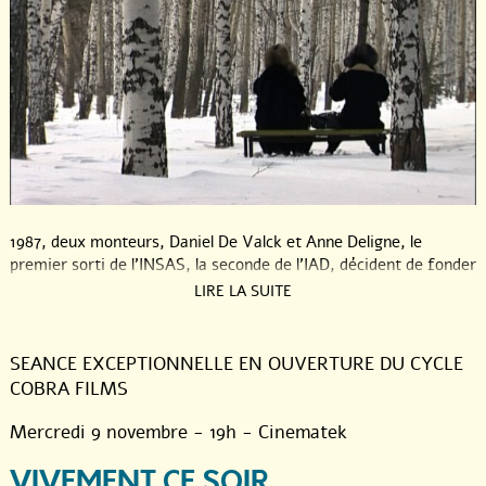
1987, deux monteurs, Daniel De Valck et Anne Deligne, le
premier sorti de l’INSAS, la seconde de l’IAD, décident de fonder
Cobra Films pour produire les documentaires qu’ils veulent
LIRE LA SUITE
réaliser et ceux des cinéastes qui les entourent.
Cobra, en résonance et en sympathie avec la démarche de
SEANCE EXCEPTIONNELLE EN OUVERTURE DU CYCLE
Christian Dotremont revendiquant pour les artistes la liberté du
COBRA FILMS
geste créateur et le choix d’arpenter des chemins de traverse.
Ne pas produire de fiction c’était et c’est encore prendre le
Mercredi 9 novembre - 19h - Cinematek
maquis. Depuis presque 30 ans, Cobra tient bon entre les
difficultés de financement, les politiques fluctuante des
VIVEMENT CE SOIR
subventions, l’appui des ateliers, les sélections dans les festivals