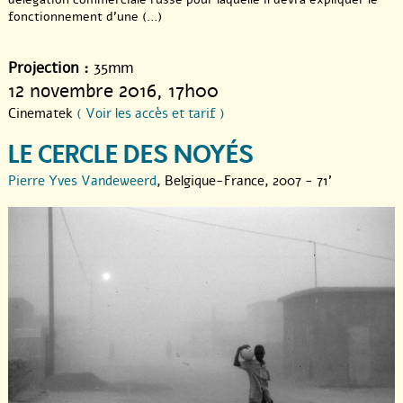
Anne Deligne et Daniel De Valck ont ainsi bâti un état des lieux
fonctionnement d’une (...)
du cinéma documentaire vivant.
Projection :
35mm
(Jacqueline Aubenas)
12 novembre 2016
, 17h00
Cinematek
( Voir les accès et tarif )
LE CERCLE DES NOYÉS
Pierre Yves Vandeweerd
, Belgique-France, 2007 - 71'