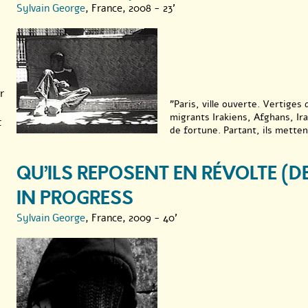
Sylvain George
, France, 2008 - 23'
r
"Paris, ville ouverte. Vertig
migrants Irakiens, Afghans, Ir
t
de fortune. Partant, ils mettent
QU’ILS REPOSENT EN RÉVOLTE (
IN PROGRESS
Sylvain George
, France, 2009 - 40'