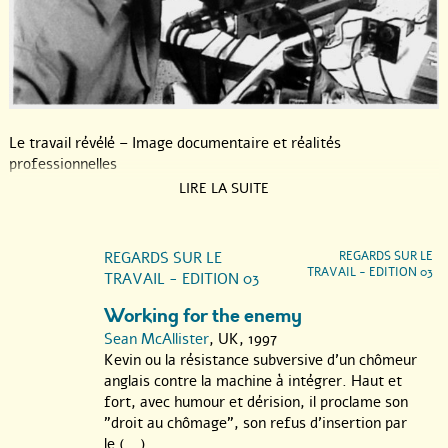
Le travail révélé – Image documentaire et réalités
professionnelles
LIRE LA SUITE
Quatre jours de projections et de débats autour de la question
du travail, de ses mutations et de ses représentations dans le
cinéma documentaire, en présence de cinéastes,de gens de
REGARDS SUR LE
REGARDS SUR LE
terrain, de travailleurs, de chômeurs, d’acteurs de la société
TRAVAIL - EDITION 03
TRAVAIL - EDITION 03
civile, d’économistes, de spécialistes, de citoyens...
Quatre jours pour parler du travail. Celui qu’on cherche, celui
Working for the enemy
qu’on trouve, celui dont on rêve, celui qu’on aimerait quitter,
Sean McAllister
, UK, 1997
celui auquel on a droit. Celui qu’on subit ou celui qu’on a choisi,
Kevin ou la résistance subversive d’un chômeur
celui de nos parents, celui de demain, l’invisible, l’intangible.
anglais contre la machine à intégrer. Haut et
Quatre jours pour essayer d’endiguer les érosions, celle de la
fort, avec humour et dérision, il proclame son
mémoire, celle de la pensée. Tenter d’analyser le rapport du
"droit au chômage", son refus d’insertion par
cinéma documentaire aux représentations et aux mutations du
le (...)