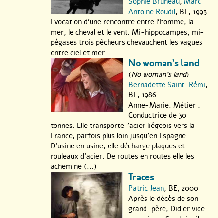
Sophie Bruneau
,
Marc
Antoine Roudil
, BE, 1993
Evocation d’une rencontre entre l’homme, la
mer, le cheval et le vent. Mi-hippocampes, mi-
pégases trois pêcheurs chevauchent les vagues
entre ciel et mer.
No woman’s land
(
No woman's land
)
Bernadette Saint-Rémi
,
BE, 1986
Anne-Marie. Métier :
Conductrice de 30
tonnes. Elle transporte l’acier liégeois vers la
France, parfois plus loin jusqu’en Espagne.
D’usine en usine, elle décharge plaques et
rouleaux d’acier. De routes en routes elle les
achemine (...)
Traces
Patric Jean
, BE, 2000
Après le décès de son
grand-père, Didier vide