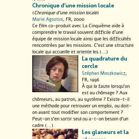
travail et retrouver ainsi l’urgence que posent les questions de
Chronique d’une mission locale
fond. A nous tous, mais aussi au cinéma.
(
Chronique d'une mission locale
)
Pour le dépliant Regards sur le travail 2001 cliquez ici :
Marie Agostini
, FR, 2000
Ce film co-produit avec La Cinquième aide à
comprendre le travail souvent difficile d’une
équipe de mission locale ainsi que les difficultés
rencontrées par les missions. C’est une structure
locale qui accueille et oriente les (...)
La quadrature du
cercle
Stéphan Moszkowicz
,
Programme
FR, 1996
"Regards sur le
À qui la faute lorsqu’on
travail" - 2001
est au chômage ? Aux
chômeurs, au patron, au système ? Existe-t-il
une méthode pour retrouver un emploi, ou doit-
on avant tout modifier son comportement ?
Peut-on s’en sortir seul ou a-t-on besoin d’un
cadre (...)
Les glaneurs et la