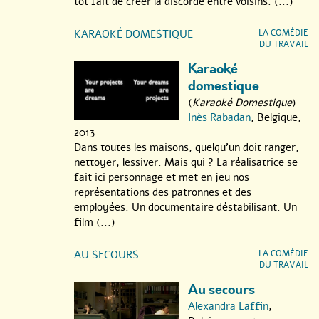
tôt fait de créer la discorde entre voisins. (...)
KARAOKÉ DOMESTIQUE
LA COMÉDIE
DU TRAVAIL
Karaoké
domestique
(
Karaoké Domestique
)
Inès Rabadan
, Belgique,
2013
Dans toutes les maisons, quelqu’un doit ranger,
nettoyer, lessiver. Mais qui ? La réalisatrice se
fait ici personnage et met en jeu nos
représentations des patronnes et des
employées. Un documentaire déstabilisant. Un
film (...)
AU SECOURS
LA COMÉDIE
DU TRAVAIL
Au secours
Alexandra Laffin
,