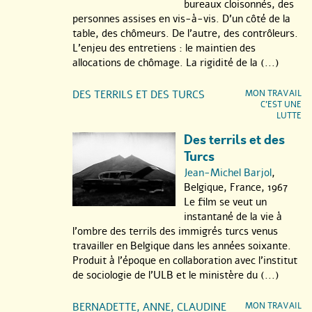
bureaux cloisonnés, des
constructeurs de navire
(1999), Françoise Davisse aux côtés des
personnes assises en vis-à-vis. D’un côté de la
salariés de PSA-Peugeot dans
Comme des Lions
(2015), Luc
table, des chômeurs. De l’autre, des contrôleurs.
Joulé et Sébastien Jousse avec ceux de la SNCF dans
Cheminots
L’enjeu des entretiens : le maintien des
(2009).
allocations de chômage. La rigidité de la (...)
Enfin,
Regards sur le travail
, c’est également la possibilité de se
replonger dans l’histoire sociale de la Belgique, avec deux films
DES TERRILS ET DES TURCS
MON TRAVAIL
C’EST UNE
de patrimoine saisissants : l’un revient sur les conditions de vie
LUTTE
des travailleurs étrangers dans les régions minières (
Des terrils
et des turcs
– 1967), l’autre est un film militant qui interroge la
Des terrils et des
place des femmes dans le monde du travail (
Bernadette, Anne,
Turcs
Claudine et leurs camarades
- 1978).
Jean-Michel Barjol
,
Belgique, France, 1967
Bon visionnage, on vous promet de beaux échanges avec votre
Le film se veut un
entourage autour des films...
instantané de la vie à
l’ombre des terrils des immigrés turcs venus
travailler en Belgique dans les années soixante.
Produit à l’époque en collaboration avec l’institut
de sociologie de l’ULB et le ministère du (...)
BERNADETTE, ANNE, CLAUDINE
MON TRAVAIL