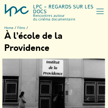
LPC - REGARDS SUR LES
DOCS
Rencontres autour
du cinéma documentaire
Home
/
Films
/
À l’école de la
Providence