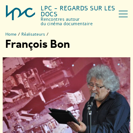
LPC - REGARDS SUR LES
DOCS
Rencontres autour
du cinéma documentaire
Home
/
Réalisateurs
/
François Bon