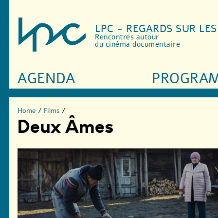
LPC - REGARDS SUR LE
Rencontres autour
du cinéma documentaire
AGENDA
PROGRA
Home
/
Films
/
Deux Âmes