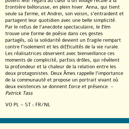
posent leur regard au cœur d’un village reculé à la
frontière biélorusse, en plein hiver. Anna, qui tient
seule sa ferme, et Andrei, son voisin, s’entraident et
partagent leur quotidien avec une belle simplicité.
Par le refus de l’anecdote spectaculaire, le film
trouve une forme de poésie dans ces gestes
partagés, où la solidarité devient un fragile rempart
contre l’isolement et les difficultés de la vie rurale.
Les réalisatrices observent avec bienveillance ces
moments de complicité, parfois drôles, qui révèlent
la profondeur et la chaleur de la relation entre les
deux protagonistes. Deux Âmes rappelle l’importance
de la communauté et propose un portrait vivant où
deux existences se donnent force et présence. -
Patrick Tass
VO PL – ST : FR/NL