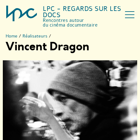
LPC - REGARDS SUR LES
DOCS
Rencontres autour
du cinéma documentaire
Home
/
Réalisateurs
/
Vincent Dragon