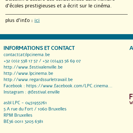
d’écoles prestigieuses et a écrit sur le cinéma.
plus d’info :
ici
INFORMATIONS ET CONTACT
A
contact(at)lpcinema.be
+32 (0)2 538 17 57 / +32 (0)493 56 69 07
http://www.festivalenville.be
http://www.lpcinema.be
http://www.regardssurletravail.be
Facebook :
https://www.facebook.com/LPC.cinema...
Instagram :
@festival.enville
asbl LPC - 0451955761
5 A rue du Fort / 1060 Bruxelles
RPM Bruxelles
BE36 0011 3205 6381