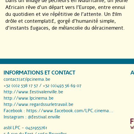
Dans un village de pêcheurs en Mauritanie, un jeune
Africain rêve d’un départ vers l’Europe, entre ennui
du quotidien et vie répétitive de l’attente. Un film
drôle et contemplatif, gorgé d’humanité simple,
d’instants fugaces, de mélancolie du déracinement.
INFORMATIONS ET CONTACT
A
contact(at)lpcinema.be
+32 (0)2 538 17 57 / +32 (0)493 56 69 07
http://www.festivalenville.be
http://www.lpcinema.be
http://www.regardssurletravail.be
Facebook :
https://www.facebook.com/LPC.cinema...
Instagram :
@festival.enville
asbl LPC - 0451955761
5 A rue du Fort / 1060 Bruxelles