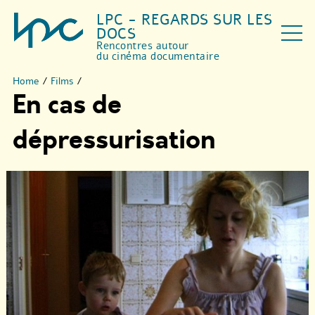
LPC - REGARDS SUR LES
DOCS
Rencontres autour
du cinéma documentaire
Home
/
Films
/
En cas de
dépressurisation