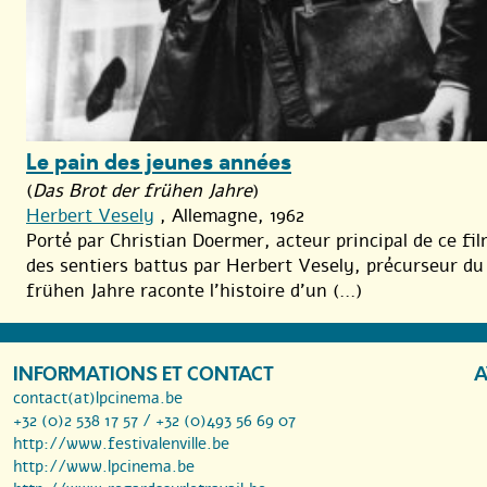
Le pain des jeunes années
(
Das Brot der frühen Jahre
)
Herbert Vesely
, Allemagne, 1962
Porté par Christian Doermer, acteur principal de ce fi
des sentiers battus par Herbert Vesely, précurseur du
frühen Jahre raconte l’histoire d’un (...)
INFORMATIONS ET CONTACT
A
contact(at)lpcinema.be
+32 (0)2 538 17 57 / +32 (0)493 56 69 07
http://www.festivalenville.be
http://www.lpcinema.be