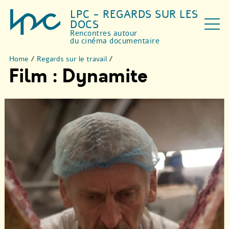
LPC - REGARDS SUR LES
DOCS
Rencontres autour
du cinéma documentaire
Home
/
Regards sur le travail
/
Film : Dynamite