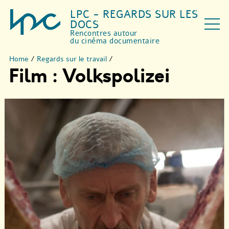
LPC - REGARDS SUR LES
DOCS
Rencontres autour
du cinéma documentaire
Home
/
Regards sur le travail
/
Film : Volkspolizei