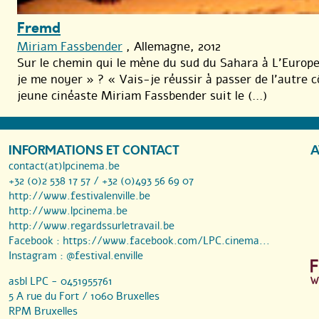
Fremd
Miriam Fassbender
, Allemagne, 2012
Sur le chemin qui le mène du sud du Sahara à L’Europ
je me noyer » ? « Vais-je réussir à passer de l’autre c
jeune cinéaste Miriam Fassbender suit le (...)
INFORMATIONS ET CONTACT
A
contact(at)lpcinema.be
+32 (0)2 538 17 57 / +32 (0)493 56 69 07
http://www.festivalenville.be
http://www.lpcinema.be
http://www.regardssurletravail.be
Facebook :
https://www.facebook.com/LPC.cinema...
Instagram :
@festival.enville
asbl LPC - 0451955761
5 A rue du Fort / 1060 Bruxelles
RPM Bruxelles