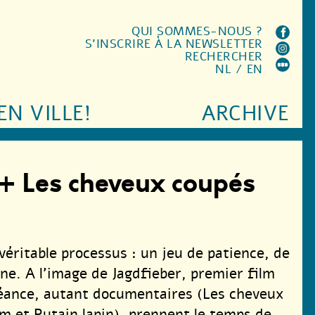
QUI SOMMES-NOUS ?
S'INSCRIRE À LA NEWSLETTER
RECHERCHER
NL
/
EN
EN VILLE!
ARCHIVE
 + Les cheveux coupés
 véritable processus : un jeu de patience, de
ine. A l’image de Jagdfieber, premier film
 séance, autant documentaires (Les cheveux
om et Putain lapin), prennent le temps de