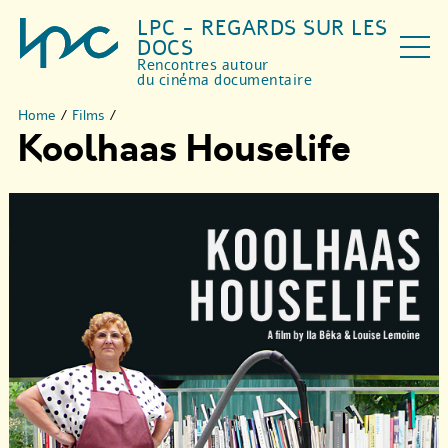
LPC - REGARDS SUR LES
DOCS
Rencontres autour
du cinéma documentaire
Home
/
Films
/
Koolhaas Houselife