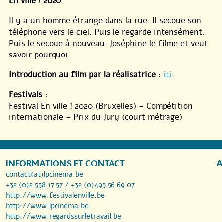
En ville ! 2020
Il y a un homme étrange dans la rue. Il secoue son
téléphone vers le ciel. Puis le regarde intensément.
Puis le secoue à nouveau. Joséphine le filme et veut
savoir pourquoi.
Introduction au film par la réalisatrice
:
ici
Festivals
:
Festival En ville ! 2020 (Bruxelles) - Compétition
internationale - Prix du Jury (court métrage)
INFORMATIONS ET CONTACT
A
contact(at)lpcinema.be
+32 (0)2 538 17 57 / +32 (0)493 56 69 07
http://www.festivalenville.be
http://www.lpcinema.be
http://www.regardssurletravail.be