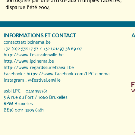
portugaise par une artiste aux multiples facettes,
disparue l’été 2004.
INFORMATIONS ET CONTACT
A
contact(at)lpcinema.be
+32 (0)2 538 17 57 / +32 (0)493 56 69 07
http://www.festivalenville.be
http://www.lpcinema.be
http://www.regardssurletravail.be
Facebook :
https://www.facebook.com/LPC.cinema...
Instagram :
@festival.enville
asbl LPC - 0451955761
5 A rue du Fort / 1060 Bruxelles
RPM Bruxelles
BE36 0011 3205 6381