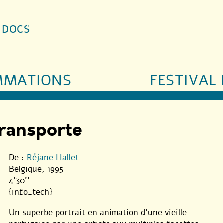
S DOCS
MMATIONS
FESTIVAL 
 transporte
De :
Réjane Hallet
Belgique, 1995
4'30''
{info_tech}
Un superbe portrait en animation d’une vieille