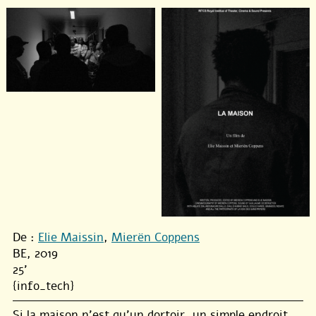
De :
Elie Maissin
,
Mierën Coppens
BE, 2019
25'
{info_tech}
Si la maison n’est qu’un dortoir, un simple endroit