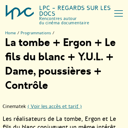
LPC - REGARDS SUR LES
DOCS
Rencontres autour
du cinéma documentaire
Home
/
Programmations
/
La tombe + Ergon + Le
fils du blanc + Y.U.L. +
Dame, poussières +
Contrôle
Cinematek
( Voir les accès et tarif )
Les réalisateurs de La tombe, Ergon et Le
fils du blanc conjuguent un même intérêt