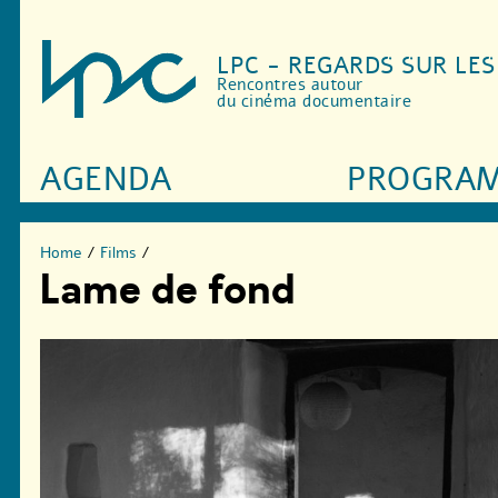
LPC - REGARDS SUR LE
Rencontres autour
du cinéma documentaire
AGENDA
PROGRA
Home
/
Films
/
Lame de fond