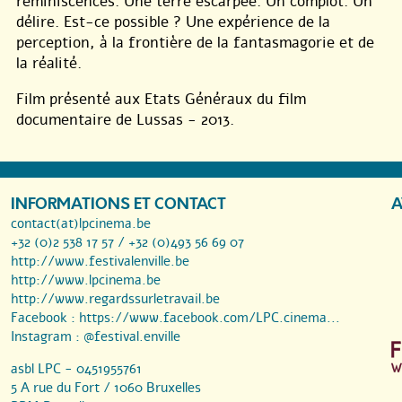
réminiscences. Une terre escarpée. Un complot. Un
délire. Est-ce possible ? Une expérience de la
perception, à la frontière de la fantasmagorie et de
la réalité.
Film présenté aux Etats Généraux du film
documentaire de Lussas - 2013.
INFORMATIONS ET CONTACT
A
contact(at)lpcinema.be
+32 (0)2 538 17 57 / +32 (0)493 56 69 07
http://www.festivalenville.be
http://www.lpcinema.be
http://www.regardssurletravail.be
Facebook :
https://www.facebook.com/LPC.cinema...
Instagram :
@festival.enville
asbl LPC - 0451955761
5 A rue du Fort / 1060 Bruxelles