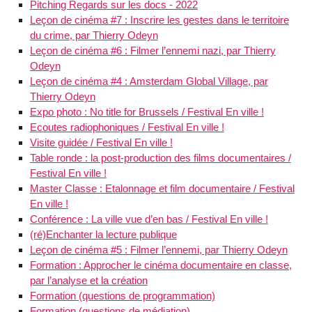
Pitching Regards sur les docs - 2022
Leçon de cinéma #7 : Inscrire les gestes dans le territoire
du crime, par Thierry Odeyn
Leçon de cinéma #6 : Filmer l’ennemi nazi, par Thierry
Odeyn
Leçon de cinéma #4 : Amsterdam Global Village, par
Thierry Odeyn
Expo photo : No title for Brussels / Festival En ville !
Ecoutes radiophoniques / Festival En ville !
Visite guidée / Festival En ville !
Table ronde : la post-production des films documentaires /
Festival En ville !
Master Classe : Etalonnage et film documentaire / Festival
En ville !
Conférence : La ville vue d’en bas / Festival En ville !
(ré)Enchanter la lecture publique
Leçon de cinéma #5 : Filmer l’ennemi, par Thierry Odeyn
Formation : Approcher le cinéma documentaire en classe,
par l’analyse et la création
Formation (questions de programmation)
Formation (questions de médiation)