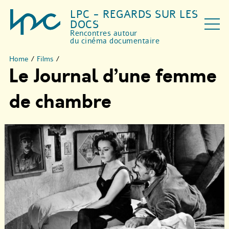
LPC - REGARDS SUR LES
DOCS
Rencontres autour
du cinéma documentaire
Home
/
Films
/
Le Journal d’une femme
de chambre