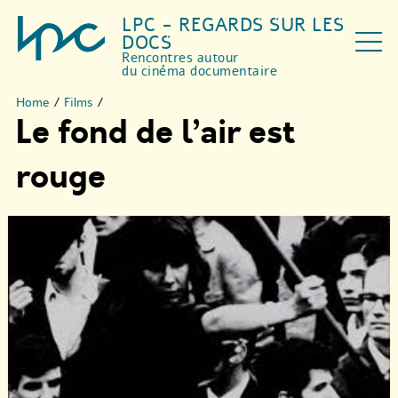
LPC - REGARDS SUR LES
DOCS
Rencontres autour
du cinéma documentaire
Home
/
Films
/
Le fond de l’air est
rouge