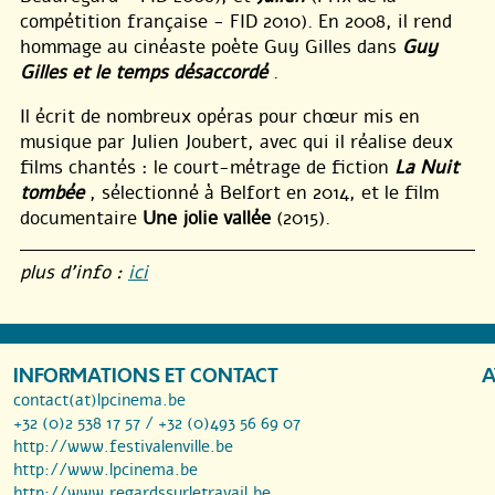
compétition française - FID 2010). En 2008, il rend
hommage au cinéaste poète Guy Gilles dans
Guy
Gilles et le temps désaccordé
.
Il écrit de nombreux opéras pour chœur mis en
musique par Julien Joubert, avec qui il réalise deux
films chantés : le court-métrage de fiction
La Nuit
tombée
, sélectionné à Belfort en 2014, et le film
documentaire
Une jolie vallée
(2015).
plus d’info :
ici
INFORMATIONS ET CONTACT
A
contact(at)lpcinema.be
+32 (0)2 538 17 57 / +32 (0)493 56 69 07
http://www.festivalenville.be
http://www.lpcinema.be
http://www.regardssurletravail.be