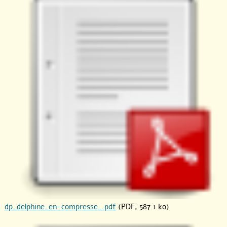
dp_delphine_en-compresse_.pdf
(PDF, 587.1 ko)