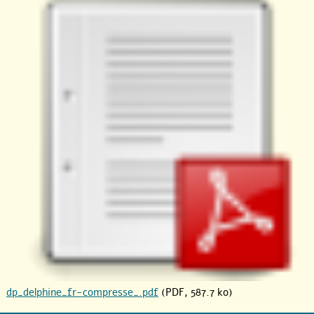
dp_delphine_fr-compresse_.pdf
(PDF, 587.7 ko)