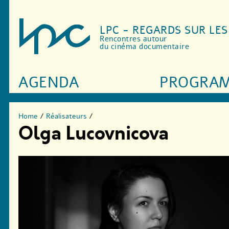
LPC - REGARDS SUR LE
Rencontres autour
du cinéma documentaire
AGENDA
PROGRA
Home
/
Réalisateurs
/
Olga Lucovnicova