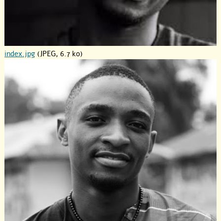
index.jpg
(JPEG, 6.7 ko)