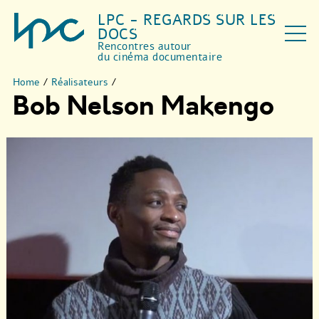
LPC - REGARDS SUR LES
DOCS
Rencontres autour
du cinéma documentaire
Home
/
Réalisateurs
/
Bob Nelson Makengo