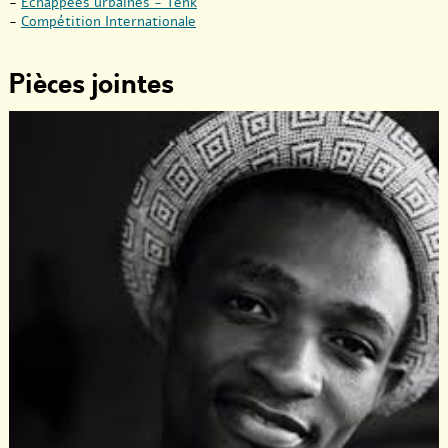
-
Echappées urbaines - Tënk
-
Compétition Internationale
Pièces jointes