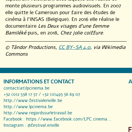
monte plusieurs programmes audiovisuels. En 2007
elle quitte le Cameroun pour faire des études de
cinéma à l’INSAS (Belgique). En 2016 elle réalise le
documentaire
Les Deux visages d’une femme
Bamiléké
puis, en 2018,
Chez jolie coiffure
.
© Tândor Productions,
CC BY-SA 4.0
, via Wikimedia
Commons
INFORMATIONS ET CONTACT
A
contact(at)lpcinema.be
+32 (0)2 538 17 57 / +32 (0)493 56 69 07
http://www.festivalenville.be
http://www.lpcinema.be
http://www.regardssurletravail.be
Facebook :
https://www.facebook.com/LPC.cinema...
Instagram :
@festival.enville