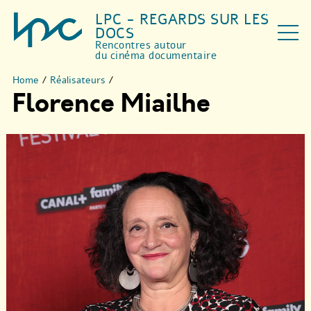
LPC - REGARDS SUR LES
DOCS
Rencontres autour
du cinéma documentaire
Home
/
Réalisateurs
/
Florence Miailhe