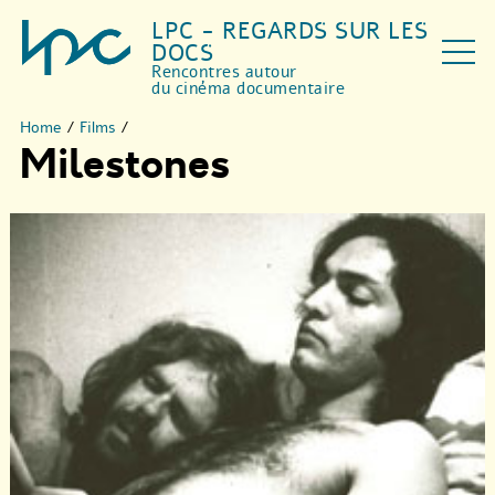
LPC - REGARDS SUR LES
DOCS
Rencontres autour
du cinéma documentaire
Home
/
Films
/
Milestones