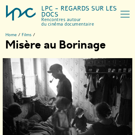
LPC - REGARDS SUR LES
DOCS
Rencontres autour
du cinéma documentaire
Home
/
Films
/
Misère au Borinage