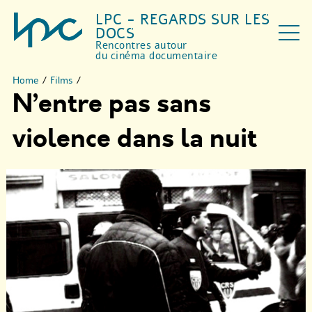
LPC - REGARDS SUR LES
DOCS
Rencontres autour
du cinéma documentaire
Home
/
Films
/
N’entre pas sans
violence dans la nuit