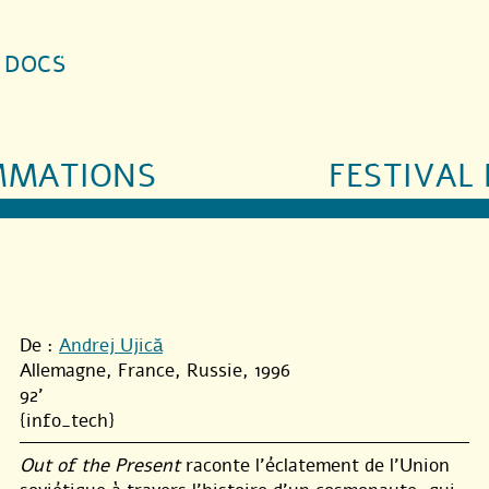
S DOCS
MMATIONS
FESTIVAL 
De :
Andrej Ujică
Allemagne, France, Russie, 1996
92'
{info_tech}
Out of the Present
raconte l’éclatement de l’Union