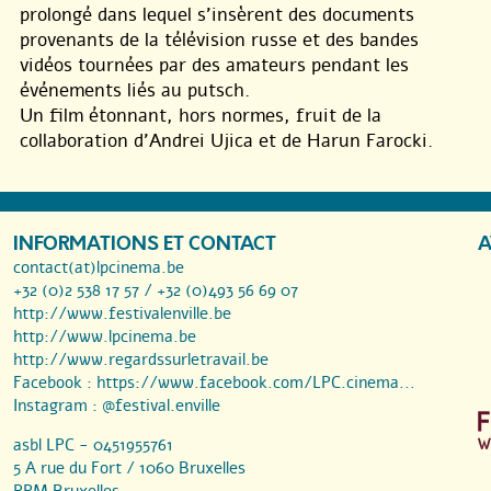
prolongé dans lequel s’insèrent des documents
provenants de la télévision russe et des bandes
vidéos tournées par des amateurs pendant les
événements liés au putsch.
Un film étonnant, hors normes, fruit de la
collaboration d’Andrei Ujica et de Harun Farocki.
INFORMATIONS ET CONTACT
A
contact(at)lpcinema.be
+32 (0)2 538 17 57 / +32 (0)493 56 69 07
http://www.festivalenville.be
http://www.lpcinema.be
http://www.regardssurletravail.be
Facebook :
https://www.facebook.com/LPC.cinema...
Instagram :
@festival.enville
asbl LPC - 0451955761
5 A rue du Fort / 1060 Bruxelles
RPM Bruxelles