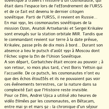
soviétique à travers l’histoire d’un cosmonaute, qui
était dans l’espace lors de l’effondrement de l’URSS
et de ce fait est devenu le dernier citoyen
soviétique. Parti de l’URSS, il revient en Russie...
En mai 1991, les cosmonautes soviétiques de la
mission Ozon, Anatoli Artsebarski et Sergeï Krikalev
sont envoyés sur la station orbitale MIR. Tandis que
le commandant revient sur terre à la date prévue,
Krikalev, passe près de dix mois à bord... Durant son
absence a lieu le putsch d’août 1991 à Moscou dont
l’échec signe la fin de l’Union Soviétique.
A son départ, Gorbatchev était encore au pouvoir ; à
son retour, 10 mois plus tard, c’est Boris Yeltsin qui
l’accueille. De ce putsch, les cosmonautes n’ont eu
que des échos étouffés et ils ne pouvaient pas voir
ces événements terrestres, car la nature dans sa
complexité fait que l’Histoire reste invisible.
Pour ce film, Andreï Ujica a utilisé 280 heures de
vidéo filmées par les cosmonautes, en Bétacam,
entre mai 91 et mars 92 : la chronique d’un séjour