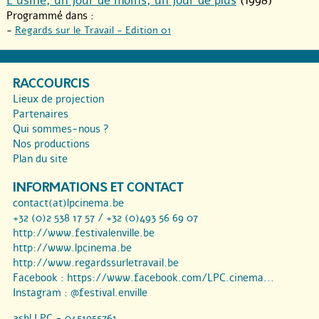
L’usine, un jour de moins, un jour de plus
(1998)
Programmé dans :
-
Regards sur le Travail - Edition 01
RACCOURCIS
Lieux de projection
Partenaires
Qui sommes-nous ?
Nos productions
Plan du site
INFORMATIONS ET CONTACT
contact(at)lpcinema.be
+32 (0)2 538 17 57 / +32 (0)493 56 69 07
http://www.festivalenville.be
http://www.lpcinema.be
http://www.regardssurletravail.be
Facebook :
https://www.facebook.com/LPC.cinema...
Instagram :
@festival.enville
asbl LPC - 0451955761