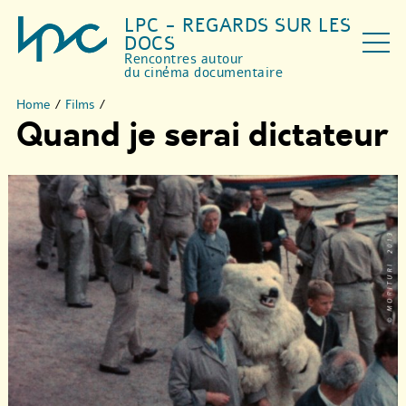
LPC - REGARDS SUR LES
DOCS
Rencontres autour
du cinéma documentaire
Home
/
Films
/
Quand je serai dictateur