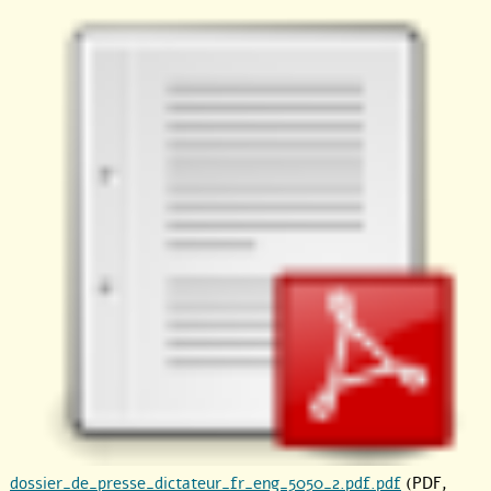
dossier_de_presse_dictateur_fr_eng_5050_2.pdf.pdf
(PDF,