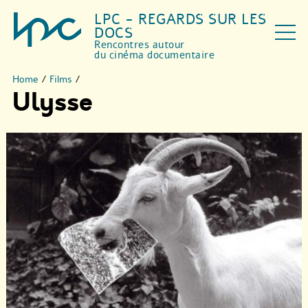
LPC - REGARDS SUR LES
DOCS
Rencontres autour
du cinéma documentaire
Home
/
Films
/
Ulysse