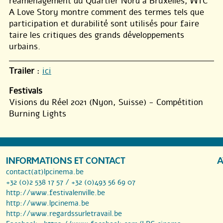
réaménagement du Quartier Nord à Bruxelles, WTC
A Love Story montre comment des termes tels que
participation et durabilité sont utilisés pour faire
taire les critiques des grands développements
urbains.
Trailer
:
ici
Festivals
Visions du Réel 2021 (Nyon, Suisse) - Compétition
Burning Lights
INFORMATIONS ET CONTACT
A
contact(at)lpcinema.be
+32 (0)2 538 17 57 / +32 (0)493 56 69 07
http://www.festivalenville.be
http://www.lpcinema.be
http://www.regardssurletravail.be