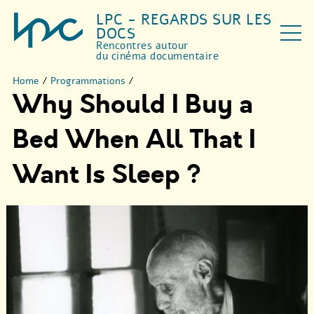
LPC - REGARDS SUR LES
DOCS
Rencontres autour
du cinéma documentaire
Home
/
Programmations
/
Why Should I Buy a
Bed When All That I
Want Is Sleep ?