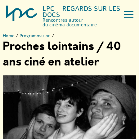
LPC - REGARDS SUR LES
DOCS
Rencontres autour
du cinéma documentaire
Home
/
Programmation
/
Proches lointains / 40
ans ciné en atelier