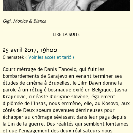
Gigi, Monica & Bianca
40 ANS DE CINEMA EN ATELIER
LIRE LA SUITE
Le producteur Jean-Claude Batz a un jour rêvé de mettre en
25 avril 2017
, 19h00
place « des petites communautés naturelles et autonomes mues
Cinematek
( Voir les accès et tarif )
par un projet commun, rassemblées par des affinités électives,
organisées en structure légères, appuyées sur des
Court métrage de Danis Tanovic, qui fuit les
infrastructures de production et de diffusion soutenues par
bombardements de Sarajevo en venant terminer ses
l’aide publique, des communautés artisanales ouvertes et
accueillantes au monde extérieur, dont la taille, petite,
études de cinéma à Bruxelles, le film Dawn donne la
assurerait la vitalité, le dynamisme, la souplesse ». En un mot :
parole à un réfugié bosniaque exilé en Belgique. Jasna
les ateliers.
Krajinovic, cinéaste d’origine slovène, également
diplômée de l’Insas, nous emmène, elle, au Kosovo, aux
Leur mission commune - aider le développement, la production
côtés de Deux soeurs devenues démineuses pour
et la diffusion des film d’auteurs en Belgique francophone–
échapper au chômage sévissant dans leur pays depuis
s’organise selon trois types d’accompagnement : les ateliers
la fin de la guerre. Des réalités qui semblent lointaines
créés directement au sein des écoles de cinéma (INSAS, IAD, La
et que l’engagement des deux réalisateurs nous
Cambre ou A.P.A.C.H), ceux d’accueil (CBA et WIP), chargés de