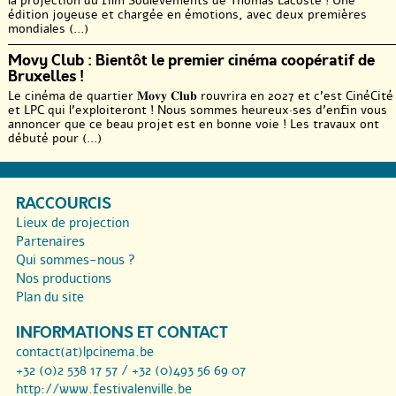
la projection du film Soulèvements de Thomas Lacoste ! Une
édition joyeuse et chargée en émotions, avec deux premières
mondiales (...)
Movy Club : Bientôt le premier cinéma coopératif de
Bruxelles !
Le cinéma de quartier 𝐌𝐨𝐯𝐲 𝐂𝐥𝐮𝐛 rouvrira en 2027 et c’est CinéCité
et LPC qui l’exploiteront ! Nous sommes heureux·ses d’enfin vous
annoncer que ce beau projet est en bonne voie ! Les travaux ont
débuté pour (...)
RACCOURCIS
Lieux de projection
Partenaires
Qui sommes-nous ?
Nos productions
Plan du site
INFORMATIONS ET CONTACT
contact(at)lpcinema.be
+32 (0)2 538 17 57 / +32 (0)493 56 69 07
http://www.festivalenville.be