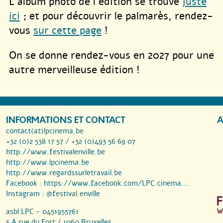
L’album photo de l’édition se trouve
juste
ici
; et pour découvrir le palmarès, rendez-
vous
sur cette page
!
On se donne rendez-vous en 2027 pour une
autre merveilleuse édition !
INFORMATIONS ET CONTACT
A
contact(at)lpcinema.be
+32 (0)2 538 17 57 / +32 (0)493 56 69 07
http://www.festivalenville.be
http://www.lpcinema.be
http://www.regardssurletravail.be
Facebook :
https://www.facebook.com/LPC.cinema...
Instagram :
@festival.enville
asbl LPC - 0451955761
5 A rue du Fort / 1060 Bruxelles