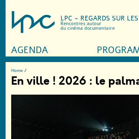
LPC - REGARDS SUR LE
Rencontres autour
du cinéma documentaire
AGENDA
PROGRA
Home
/
En ville ! 2026 : le palm