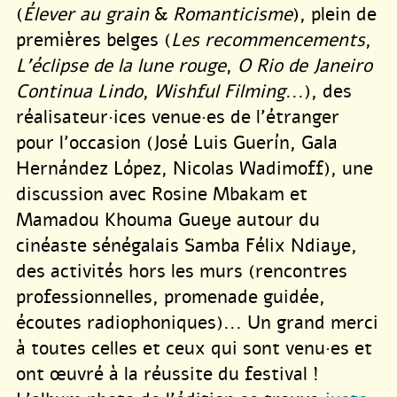
(
Élever au grain
&
Romanticisme
), plein de
premières belges (
Les recommencements
,
L’éclipse de la lune rouge
,
O Rio de Janeiro
Continua Lindo
,
Wishful Filming
...), des
réalisateur·ices venue·es de l’étranger
pour l’occasion (José Luis Guerín, Gala
Hernández López, Nicolas Wadimoff), une
discussion avec Rosine Mbakam et
Mamadou Khouma Gueye autour du
cinéaste sénégalais Samba Félix Ndiaye,
des activités hors les murs (rencontres
professionnelles, promenade guidée,
écoutes radiophoniques)... Un grand merci
à toutes celles et ceux qui sont venu·es et
ont œuvré à la réussite du festival !