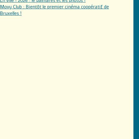
En ville ! 2026 : le palmarès et les photos !
Movy Club : Bientôt le premier cinéma coopératif de
Bruxelles !